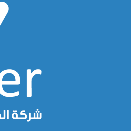
Ski
t
conten