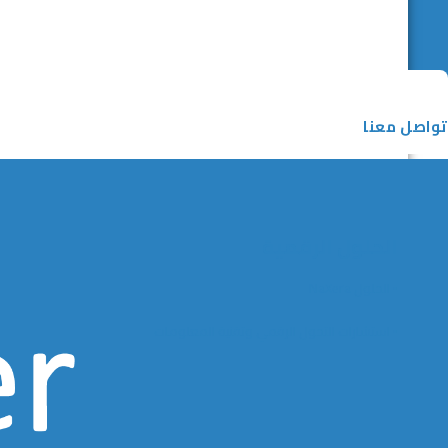
تواصل معنا
الحلول الرقمية
▪️ الحلول NaXera
▪️ استشارات التحول الرقمي وتقنية المعلومات