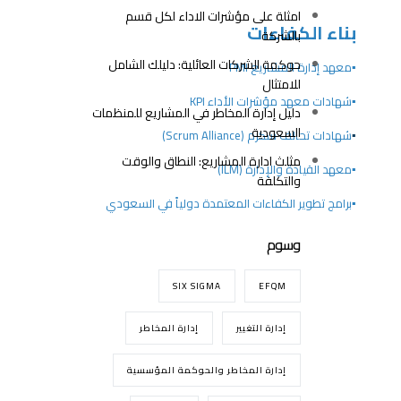
امثلة على مؤشرات الاداء لكل قسم
بناء الكفاءات
بالشركة
حوكمة الشركات العائلية: دليلك الشامل
▪️معهد إدارة المشاريع PMI
للامتثال
▪️شهادات معهد مؤشرات الأداء KPI
دليل إدارة المخاطر في المشاريع للمنظمات
السعودية
▪️
شهادات تحالف سكرم (Scrum Alliance)
مثلث ادارة المشاريع: النطاق والوقت
▪️معهد القيادة والإدارة (ILM)
والتكلفة
▪️برامج تطوير الكفاءات المعتمدة دولياً في السعودي
وسوم
SIX SIGMA
EFQM
إدارة التغيير
إدارة المخاطر
إدارة المخاطر والحوكمة المؤسسية
عملاؤنا