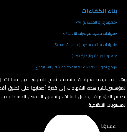
بناء الكفاءات
▪️معهد إدارة المشاريع PMI
▪️شهادات معهد مؤشرات الأداء KPI
▪️
شهادات تحالف سكرم (Scrum Alliance)
▪️معهد القيادة والإدارة (ILM)
▪️برامج تطوير الكفاءات المعتمدة دولياً في السعودي
وهي مجموعة شهادات متقدمة تُمنح للمهنيين في مجالات إدا
المؤسسي.تشير هذه الشهادات إلى قدرة أصحابها على تطبيق أف
تصميم المؤشرات، وتحليل البيانات، وتحقيق التحسين المستدام في 
المستويات التنظيمية.
عملاؤنا