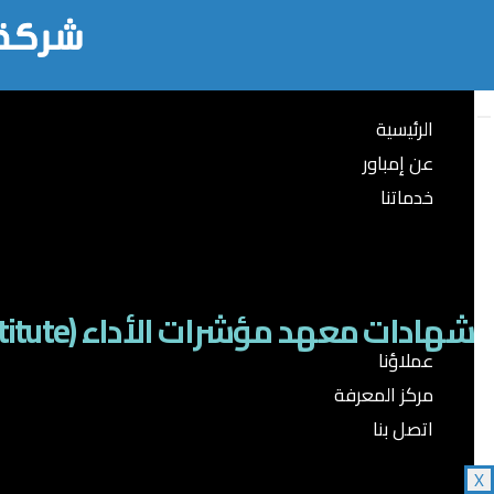
الرئيسية
عن إمباور
خدماتنا
الخدمات الإستشارية
الحلول الرقمية
بناء الكفاءات
شهادات معهد مؤشرات الأداء (The KPI Institute)
عملاؤنا
مركز المعرفة
اتصل بنا
X