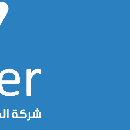
Ski
t
conten