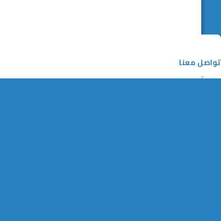
تواصل معنا
الحلول الرقمية
▪️ منصة Nexera المؤسسية
▪️ XPerformance
▪️ XCommittees
▪️ XAnalytics