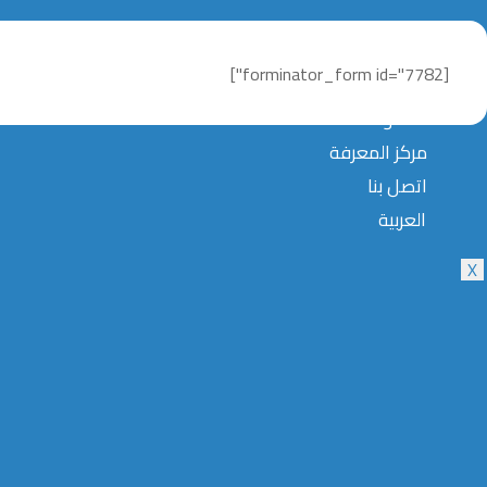
[forminator_form id="7782"]
عملاؤنا
مركز المعرفة
اتصل بنا
العربية
X