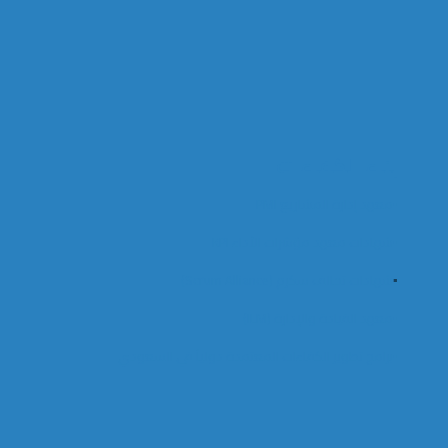
بناء الكفاءات
▪️معهد إدارة المشاريع PMI
▪️شهادات معهد مؤشرات الأداء KPI
▪️
شهادات تحالف سكرم (Scrum Alliance)
▪️معهد القيادة والإدارة (ILM)
▪️برامج تطوير الكفاءات المعتمدة دولياً في السعودي